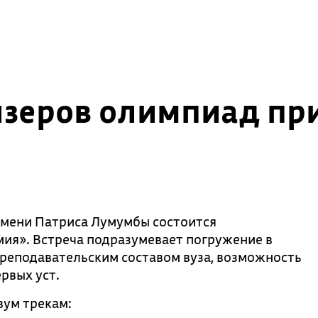
изеров олимпиад пр
имени Патриса Лумумбы состоится
мия». Встреча подразумевает погружение в
реподавательским составом вуза, возможность
ервых уст.
вум трекам: