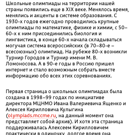
Школьные олимпиады на территории нашей
страны появились еще в XIX веке. Менялось время,
менялись и акценты в системе образования. С
1930-х годов ежегодно проводились крупные
олимпиады по математике, физике и химии, с 50–
60-х к ним присоединились биология и
лингвистика, в конце 60-х начала складываться
могучая система всероссийских (в 70–80-е –
всесоюзных) олимпиад. На рубеже 80-х возникли
Турнир Городов и Турнир имени М. В.
Ломоносова. А в 90-е годы в Россию пришел
интернет и стало возможным собрать вместе
информацию обо всех этих соревнованиях.
Первая страница о школьных олимпиадах была
создана в 1998–99 годах по инициативе
директора МЦНМО Ивана Валериевича Ященко и
Алексея Кирилловича Кулыгина
(
olympiads.mccme.ru
, на данный момент она
представляет собой архив). И хотя эта страница
поддерживалась Алексеем Кирилловичем
практически в одиночку, долгое время она