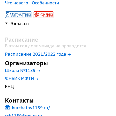
Что нового
Особенности
Математика
Физика
7–9 классы
Расписание
В этом году олимпиада не проводится
Расписание 2021/2022 года →
Организаторы
Школа №1189
→
ФНБИК МФТИ
→
РНЦ
Контакты
kurchatov1189.ru/...
sch1189@szouo.ru