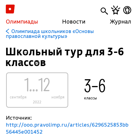
Олимпиады
Новости
Журнал
Олимпиада школьников «Основы
православной культуры»
Школьный тур для 3-6
классов
1...12
3–6
сентября
ноября
классы
2022
Источник:
http://ooo.pravolimp.ru/articles/6296525853bb
56445e001452