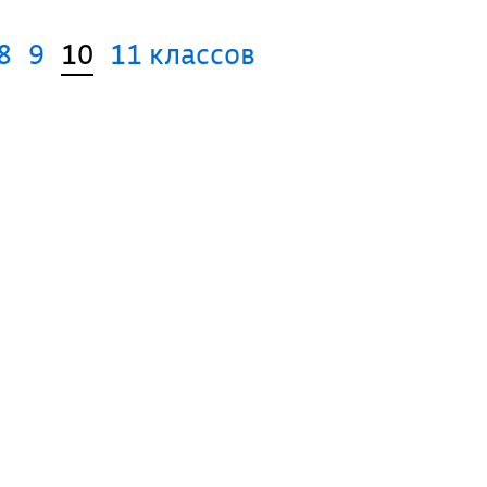
8
9
10
11 классов