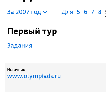
За 2007 год
Для
5
6
7
8
Первый тур
Задания
Источник
www.olympiads.ru