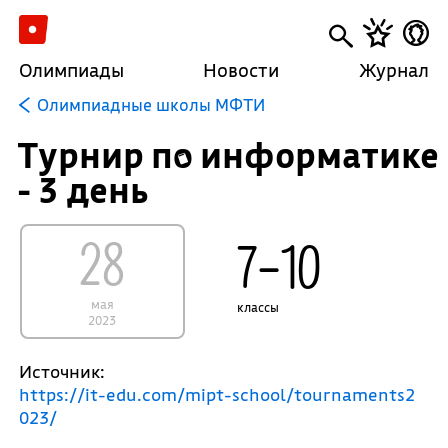
Олимпиады
Новости
Журнал
Олимпиадные школы МФТИ
Турнир по информатике
- 3 день
28
7–10
мая
классы
2023
Источник:
https://it-edu.com/mipt-school/tournaments2
023/