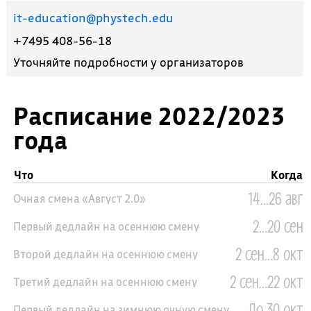
it-education@phystech.edu
+7495 408-56-18
Уточняйте подробности у организаторов
Расписание 2022/2023
года
Что
Когда
14...26 авг
Очная смена «Август 2.0»
2...20 сен
Первый дедлайн на осеннюю смену
2 сен...8 окт
Второй дедлайн на осеннюю смену
2 сен...22 окт
Третий дедлайн на осеннюю смену
До 30 окт
Первый дедлайн на зимнюю очную смену