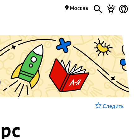
Москва
Следить
урс