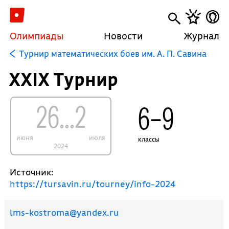
Олимпиады
Новости
Журнал
Турнир математических боев им. А. П. Савина
XXIX Турнир
26...2
6–9
июня
июля
классы
2024
Источник:
https://tursavin.ru/tourney/info-2024
lms-kostroma@yandex.ru