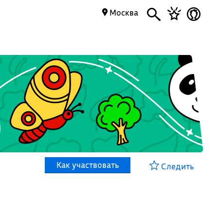
Москва
Как участвовать
Следить