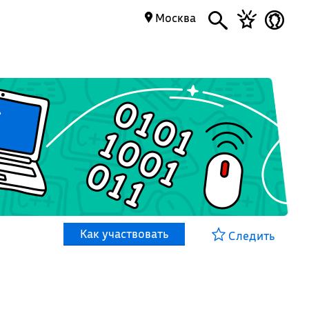
Москва
Как участвовать
Следить