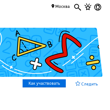
Москва
Как участвовать
Следить