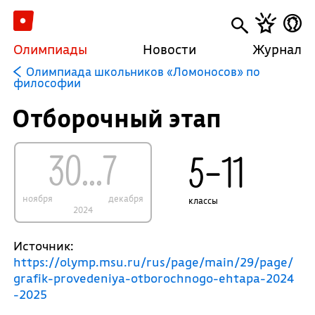
Олимпиады
Новости
Журнал
Олимпиада школьников «Ломоносов» по
философии
Отборочный этап
30...7
5–11
ноября
декабря
классы
2024
Источник:
https://olymp.msu.ru/rus/page/main/29/page/
grafik-provedeniya-otborochnogo-ehtapa-2024
-2025