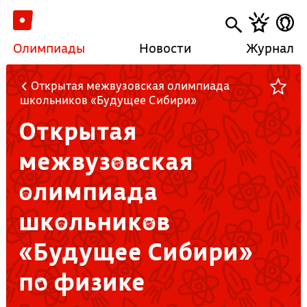
Олимпиады
Новости
Журнал
Открытая межвузовская олимпиада
школьников «Будущее Сибири»
Открытая
межвузовская
олимпиада
школьников
«Будущее Сибири»
по физике