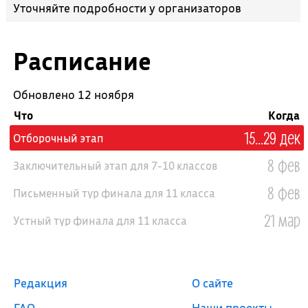
Уточняйте подробности у организаторов
Расписание
Обновлено 12 ноября
Что
Когда
15...29 дек
Отборочный этап
8 фев
Заключительный этап для 7-10 классов
8 фев
Письменный тур финала для 11 класса
21 мар
Устный тур финала для 11 класса
Редакция
О сайте
FAQ
Наши проекты