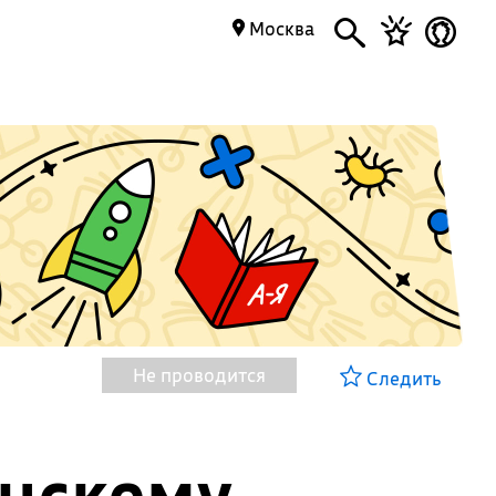
Москва
Не проводится
Следить
анскому