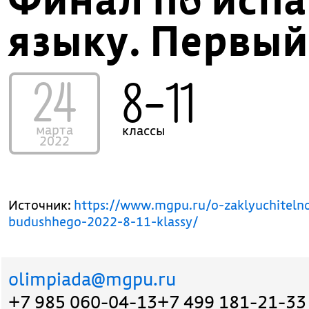
языку. Первый
24
8–11
марта
классы
2022
Источник:
https://www.mgpu.ru/o-zaklyuchitelno
budushhego-2022-8-11-klassy/
olimpiada@mgpu.ru
+7 985 060-04-13
+7 499 181-21-33