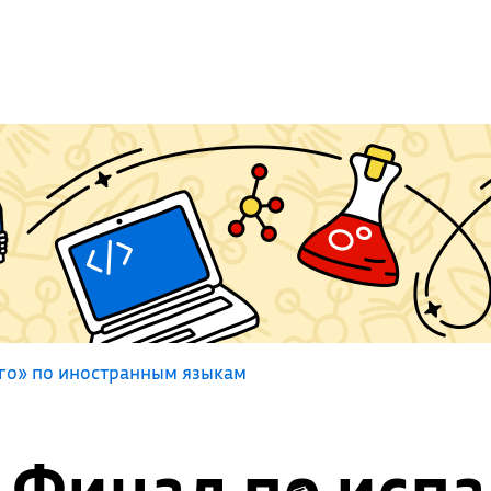
го» по иностранным языкам
Финал по исп