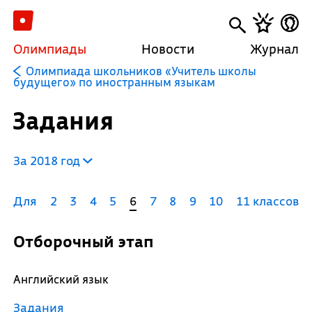
Олимпиады
Новости
Журнал
Олимпиада школьников «Учитель школы
будущего» по иностранным языкам
Задания
За 2018 год
Для
2
3
4
5
6
7
8
9
10
11 классов
Отборочный этап
Английский язык
Задания