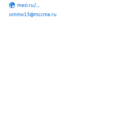
mesi.ru/...
ommo13@mccme.ru