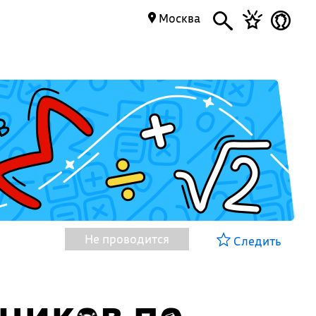
Москва
Не проводится
Следить
ников по