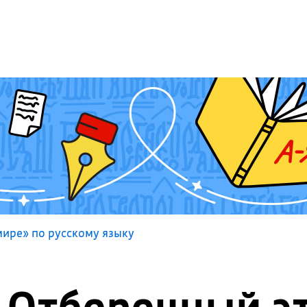
ире» по русскому языку
Отборочный э