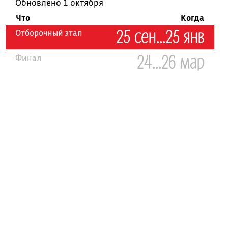
Обновлено 1 октября
Что
Когда
25 сен...25 янв
Отборочный этап
24...26 мар
Финал