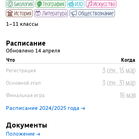
Биология
География
ИЗО
Искусство
История
Литература
Обществознание
1–11 классы
Расписание
Обновлено 14 апреля
Что
Когда
3 сен...15 мар
Регистрация
3 сен...31 мар
Основной этап
16 мая
Финальная игра
Расписание 2024/2025 года →
Документы
Положение
→