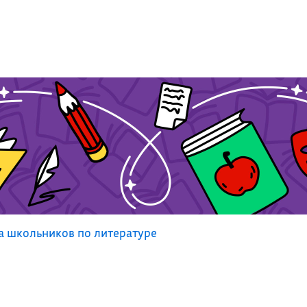
а школьников по литературе