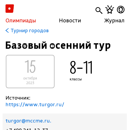
Олимпиады
Новости
Журнал
Турнир городов
Базовый осенний тур
15
8–11
октября
классы
2023
Источник:
https://www.turgor.ru/
turgor@mccme.ru.