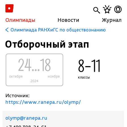
Олимпиады
Новости
Журнал
Олимпиада РАНХиГС по обществознанию
Отборочный этап
24...18
8–11
октября
ноября
классы
2024
Источник:
https://www.ranepa.ru/olymp/
olymp@ranepa.ru