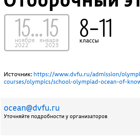
15...15
8–11
ноября
января
классы
2022
2023
Источник:
https://www.dvfu.ru/admission/olymp
courses/olympics/school-olympiad-ocean-of-kno
ocean@dvfu.ru
Уточняйте подробности у организаторов