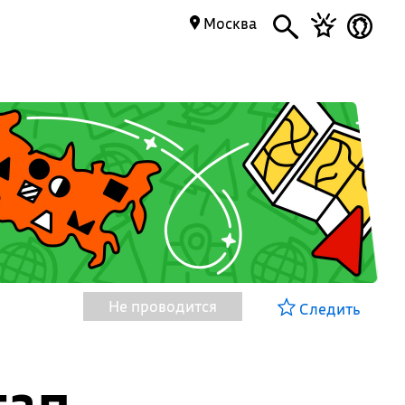
Москва
Не проводится
Следить
тап