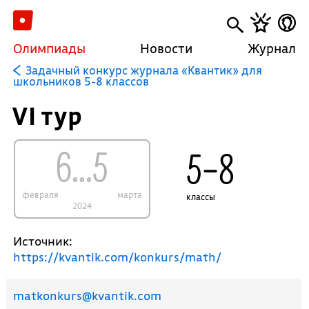
Олимпиады
Новости
Журнал
Задачный конкурс журнала «Квантик» для
школьников 5-8 классов
VI тур
6...5
5–8
февраля
марта
классы
2024
Источник:
https://kvantik.com/konkurs/math/
matkonkurs@kvantik.com