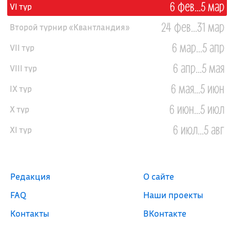
6 фев...5 мар
VI тур
24 фев...31 мар
Второй турнир «Квантландия»
6 мар...5 апр
VII тур
6 апр...5 мая
VIII тур
6 мая...5 июн
IX тур
6 июн...5 июл
X тур
6 июл...5 авг
XI тур
Редакция
О сайте
FAQ
Наши проекты
Контакты
ВКонтакте