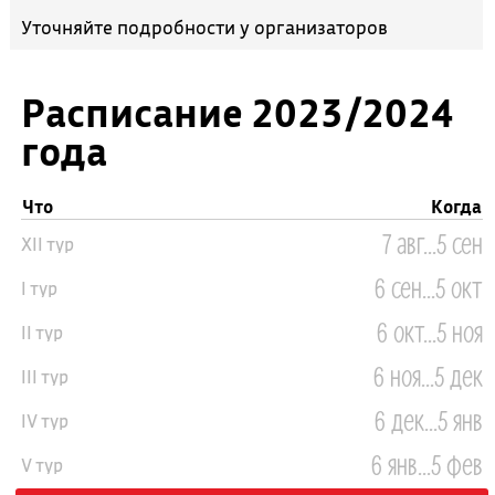
Уточняйте подробности у организаторов
Расписание 2023/2024
года
Что
Когда
7 авг...5 сен
XII тур
6 сен...5 окт
I тур
6 окт...5 ноя
II тур
6 ноя...5 дек
III тур
6 дек...5 янв
IV тур
6 янв...5 фев
V тур