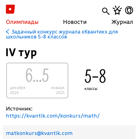
Олимпиады
Новости
Журнал
Задачный конкурс журнала «Квантик» для
школьников 5-8 классов
IV тур
6...5
5–8
декабря
января
классы
2024
2025
Источник:
https://kvantik.com/konkurs/math/
matkonkurs@kvantik.com