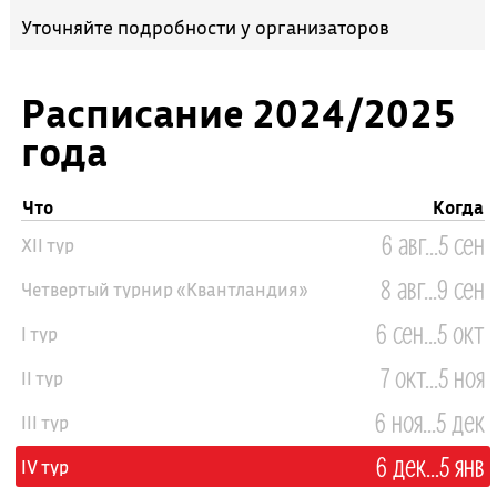
Уточняйте подробности у организаторов
Расписание 2024/2025
года
Что
Когда
6 авг...5 сен
XII тур
8 авг...9 сен
Четвертый турнир «Квантландия»
6 сен...5 окт
I тур
7 окт...5 ноя
II тур
6 ноя...5 дек
III тур
6 дек...5 янв
IV тур