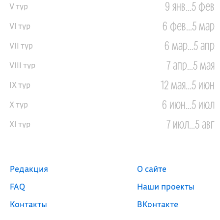
9 янв...5 фев
V тур
6 фев...5 мар
VI тур
6 мар...5 апр
VII тур
7 апр...5 мая
VIII тур
12 мая...5 июн
IX тур
6 июн...5 июл
X тур
7 июл...5 авг
XI тур
Редакция
О сайте
FAQ
Наши проекты
Контакты
ВКонтакте