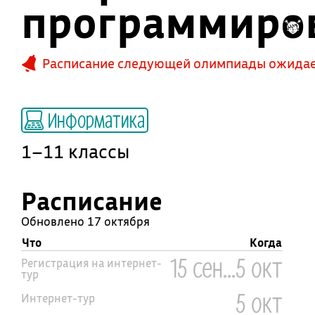
программиров
Расписание следующей олимпиады ожидает
Информатика
1–11 классы
Расписание
Обновлено 17 октября
Что
Когда
15 сен...5 окт
Регистрация на интернет-
тур
5 окт
Интернет-тур