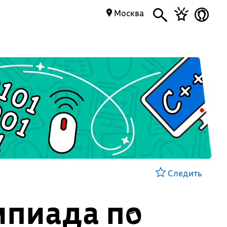
Москва
Следить
мпиада по