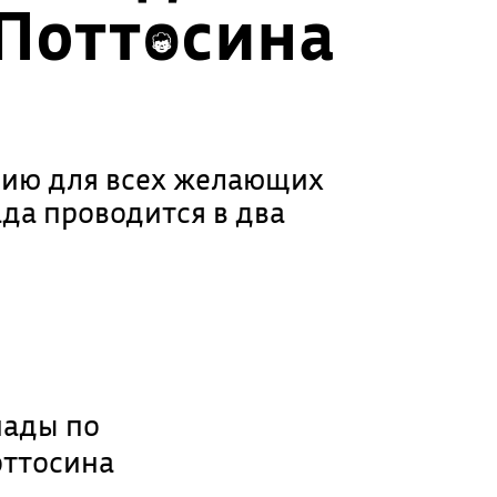
 Поттосина
нию для всех желающих
да проводится в два
иады по
оттосина