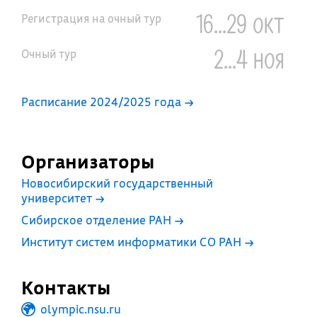
16...29 окт
Регистрация на очный тур
2...4 ноя
Очный тур
Расписание 2024/2025 года →
Организаторы
Новосибирский государственный
университет
→
Сибирское отделение РАН
→
Институт систем информатики СО РАН
→
Контакты
olympic.nsu.ru