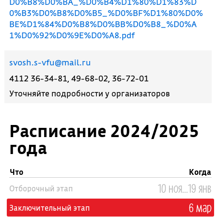
D0%B8%D0%BA_%D0%B4%D1%80%D1%83%D
0%B3%D0%B8%D0%B5_%D0%BF%D1%80%D0%
BE%D1%84%D0%B8%D0%BB%D0%B8_%D0%A
1%D0%92%D0%9E%D0%A8.pdf
svosh.s-vfu@mail.ru
4112 36-34-81, 49-68-02, 36-72-01
Уточняйте подробности у организаторов
Расписание 2024/2025
года
Что
Когда
10 ноя...19 янв
Отборочный этап
6 мар
Заключительный этап