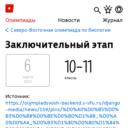
Олимпиады
Новости
Журнал
Северо-Восточная олимпиада по биологии
Заключительный этап
6
10–11
марта
классы
2025
Источник:
https://olympiadsvosh-backend.s-vfu.ru/django
-media/news/159/pins/%D0%A0%D0%B5%D0%
B3%D0%B8%D0%BE%D0%BD%D1%8B_%D0%A
0%D0%A4_%D0%B3%D1%80%D0%B0%D1%84%