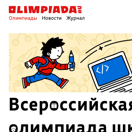
Олимпиады
Новости
Журнал
Всероссийска
олимпиада ш