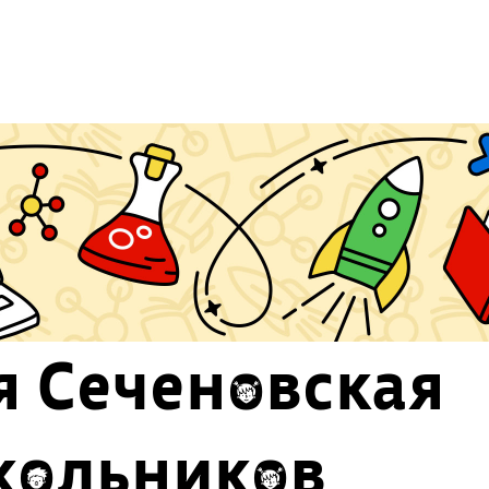
я Сеченовская
кольников