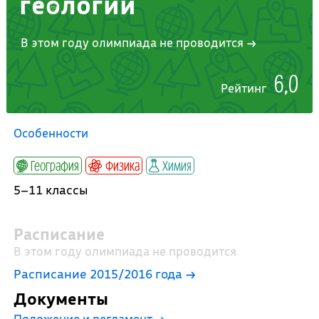
геологии
В этом году олимпиада не проводится →
6,0
Рейтинг
Особенности
География
Физика
Химия
5–11 классы
Расписание
В этом году олимпиада не проводится
Расписание 2015/2016 года →
Документы
Положение и регламент
→