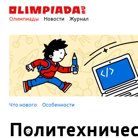
Олимпиады
Новости
Журнал
Что нового
Особенности
Политехниче