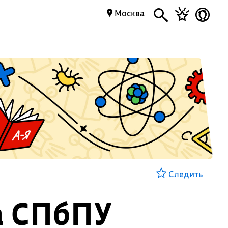
Москва
Следить
а СПбПУ