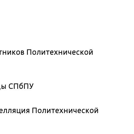
тников Политехнической
ды СПбПУ
пелляция Политехнической