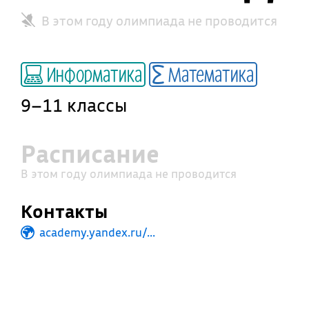
В этом году олимпиада не проводится
Информатика
Математика
9–11 классы
Расписание
В этом году олимпиада не проводится
Контакты
academy.yandex.ru/...