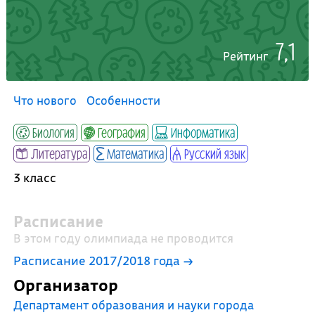
7,1
Рейтинг
Что нового
Особенности
Биология
География
Информатика
Литература
Математика
Русский язык
3 класс
Расписание
В этом году олимпиада не проводится
Расписание 2017/2018 года →
Организатор
Департамент образования и науки города