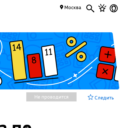
Москва
Не проводится
Следить
а по