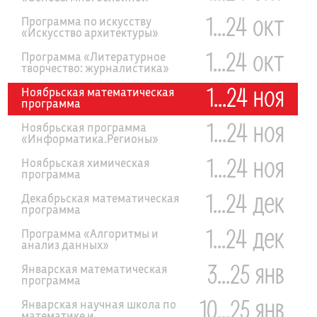
акварельной живописи»
1...24 окт
Программа по искусству
«Искусство архитектуры»
1...24 окт
Программа «Литературное
творчество: журналистика»
1...24 ноя
Ноябрьская математическая
программа
1...24 ноя
Ноябрьская программа
«Информатика.Регионы»
1...24 ноя
Ноябрьская химическая
программа
1...24 дек
Декабрьская математическая
программа
1...24 дек
Программа «Алгоритмы и
анализ данных»
3...25 янв
Январская математическая
программа
10...25 янв
Январская научная школа по
математике и