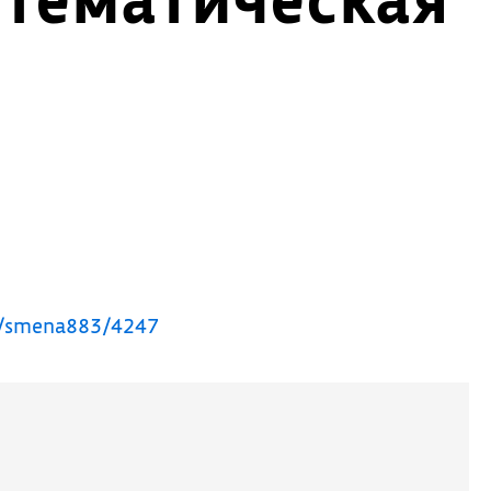
ka/smena883/4247