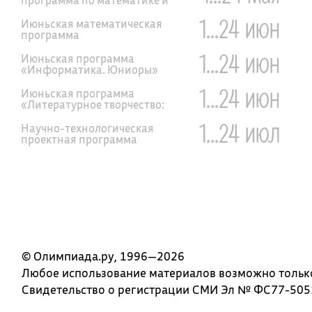
теоретической информатике
1...24 июн
Июньская математическая
программа
1...24 июн
Июньская программа
«Информатика. Юниоры»
1...24 июн
Июньская программа
«Литературное творчество:
драматургия»
1...24 июл
Научно-технологическая
проектная программа
«Большие вызовы»
© Олимпиада.ру, 1996—2026
Любое использование материалов возможно только 
Свидетельство о регистрации СМИ Эл № ФС77-5051