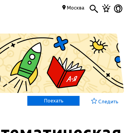
Москва
Поехать
Следить
атематическая