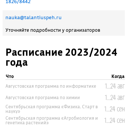
1826/8442
nauka@talantiuspeh.ru
Уточняйте подробности у организаторов
Расписание 2023/2024
года
Что
Когда
1...24 авг
Августовская программа по информатике
1...24 авг
Августовская программа по химии
Сентябрьская программа «Физика. Старт в
1...24 сен
науку»
Сентябрьская программа «Агробиология и
1...24 сен
генетика растений»