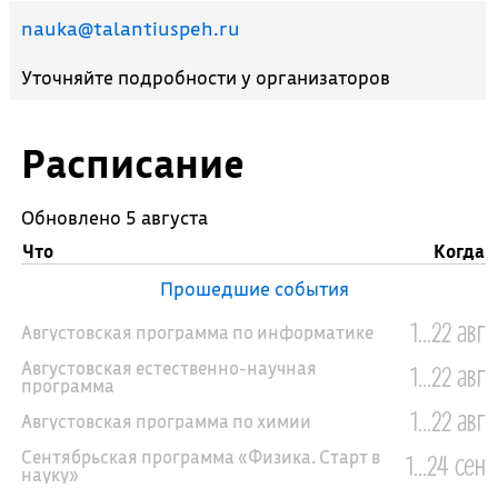
nauka@talantiuspeh.ru
Уточняйте подробности у организаторов
Расписание
Обновлено 5 августа
Что
Когда
Прошедшие события
1...22 авг
Августовская программа по информатике
Августовская естественно-научная
1...22 авг
программа
1...22 авг
Августовская программа по химии
Сентябрьская программа «Физика. Старт в
1...24 сен
науку»