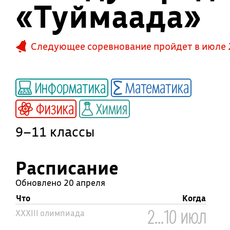
«Туймаада»
Следующее соревнование пройдет в июле 
Информатика
Математика
Физика
Химия
9–11 классы
Расписание
Обновлено 20 апреля
Что
Когда
2...10 июл
XXXIII олимпиада