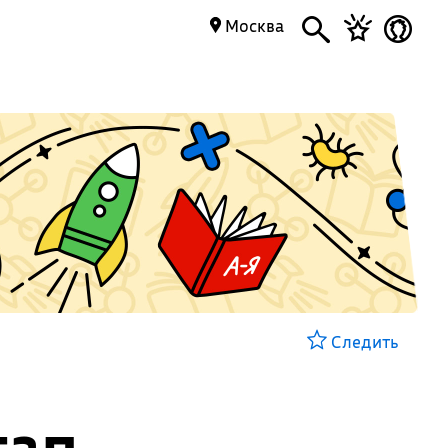
Москва
Следить
тап