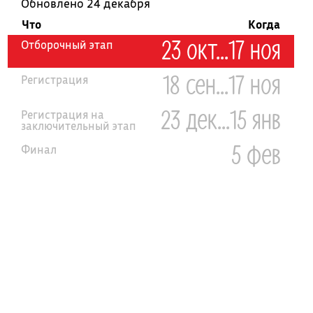
Обновлено 24 декабря
Что
Когда
23 окт...17 ноя
Отборочный этап
18 сен...17 ноя
Регистрация
23 дек...15 янв
Регистрация на
заключительный этап
5 фев
Финал