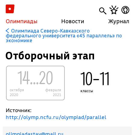
Олимпиады
Новости
Журнал
Олимпиада Северо-Кавказского
федерального университета «45 параллель» по
экономике
Отборочный этап
14...20
10–11
октября
февраля
классы
2020
2021
Источник:
http://olymp.ncfu.ru/olympiad/parallel
olimpiadastav@mail.ru