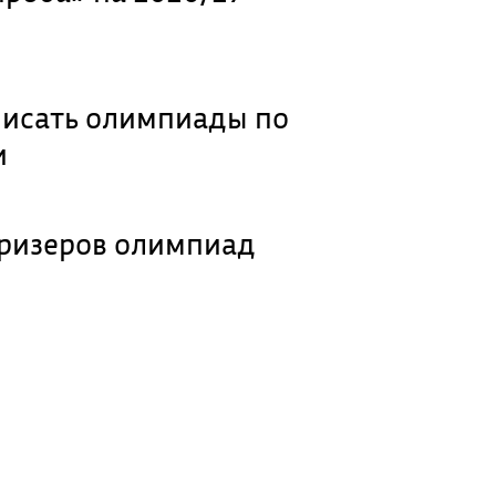
 писать олимпиады по
и
призеров олимпиад