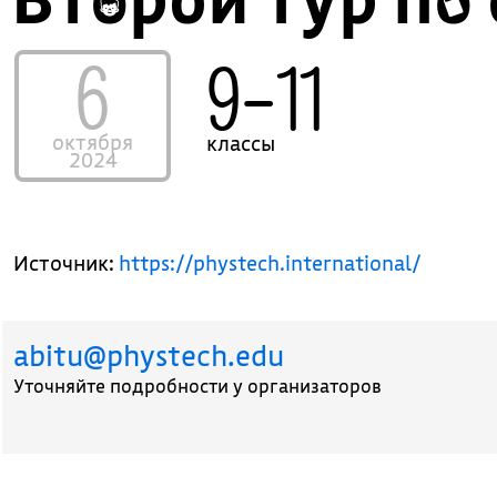
6
9–11
октября
классы
2024
Источник:
https://phystech.international/
abitu@phystech.edu
Уточняйте подробности у организаторов