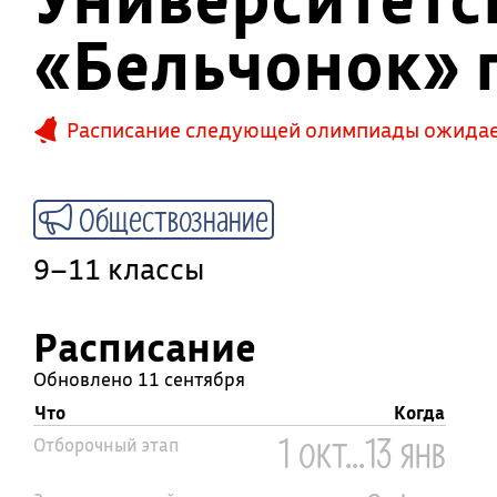
«Бельчонок» 
Расписание следующей олимпиады ожидает
Обществознание
9–11 классы
Расписание
Обновлено 11 сентября
Что
Когда
1 окт...13 янв
Отборочный этап