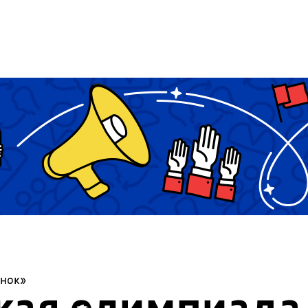
онок»
кая олимпиада