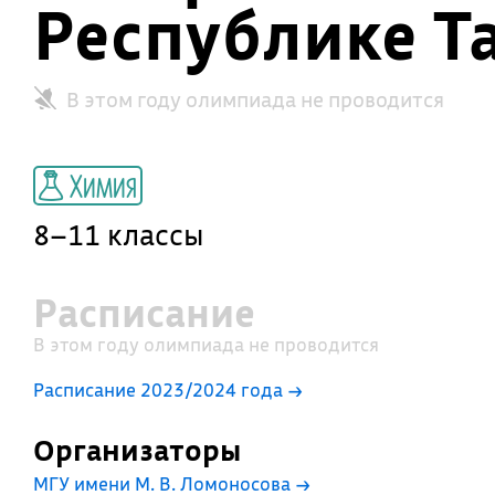
Республике Т
В этом году олимпиада не проводится
Химия
8–11 классы
Расписание
В этом году олимпиада не проводится
Расписание 2023/2024 года →
Организаторы
МГУ имени М. В. Ломоносова
→