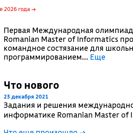
е 2026 года →
Первая Международная олимпиад
Romanian Master of Informatics пр
командное состязание для школь
программированием.
..
Еще
Что нового
23 декабря 2021
Задания и решения международн
информатике Romanian Master of I
Что еще произошло
→