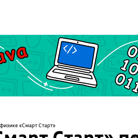
физике «Смарт Старт»
март Старт» п