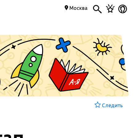
Москва
Следить
тап