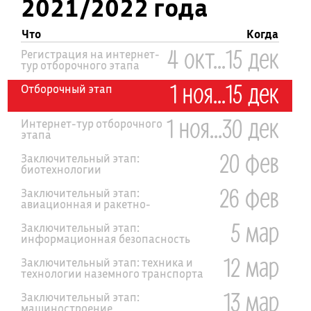
2021/2022 года
Что
Когда
4 окт...15 дек
Регистрация на интернет-
тур отборочного этапа
1 ноя...15 дек
Отборочный этап
1 ноя...30 дек
Интернет-тур отборочного
этапа
20 фев
Заключительный этап:
биотехнологии
26 фев
Заключительный этап:
авиационная и ракетно-
космическая техника
5 мар
Заключительный этап:
информационная безопасность
12 мар
Заключительный этап: техника и
технологии наземного транспорта
13 мар
Заключительный этап:
машиностроение