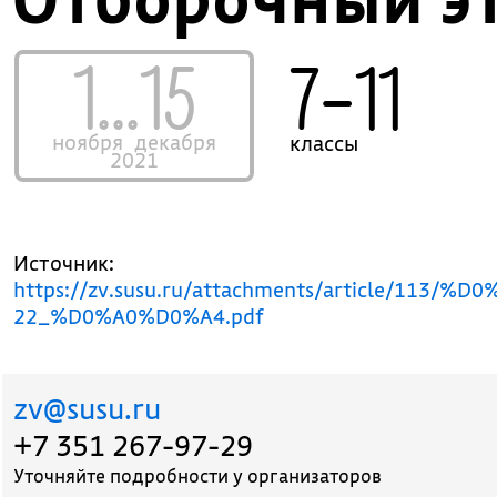
1...15
7–11
ноября
декабря
классы
2021
Источник:
https://zv.susu.ru/attachments/articl
22_%D0%A0%D0%A4.pdf
zv@susu.ru
+7 351 267-97-29
Уточняйте подробности у организаторов