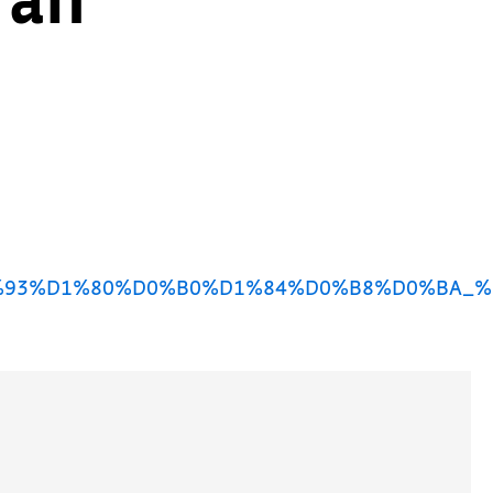
e/113/%D0%93%D1%80%D0%B0%D1%84%D0%B8%D