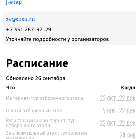
j-etap
zv@susu.ru
+7 351 267-97-29
Уточняйте подробности у организаторов
Расписание
Обновлено 26 сентября
Что
Когда
22 окт...22 дек
Интернет-тур отборочного этапа
5 ноя...22 дек
Очный отборочный этап
Регистрация на интернет-тур
22 окт...22 дек
отборочного этапа
Заключительный этап: технологии
24 янв
материалов