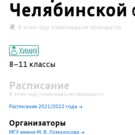
Челябинской 
В этом году олимпиада не проводится
Химия
8–11 классы
Расписание
В этом году олимпиада не проводится
Расписание 2021/2022 года →
Организаторы
МГУ имени М. В. Ломоносова
→