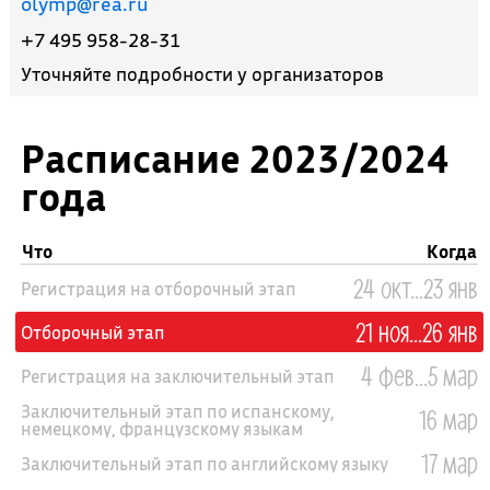
olymp@rea.ru
+7 495 958-28-31​
Уточняйте подробности у организаторов
Расписание 2023/2024
года
Что
Когда
24 окт...23 янв
Регистрация на отборочный этап
21 ноя...26 янв
Отборочный этап
4 фев...5 мар
Регистрация на заключительный этап
Заключительный этап по испанскому,
16 мар
немецкому, французскому языкам
17 мар
Заключительный этап по английскому языку