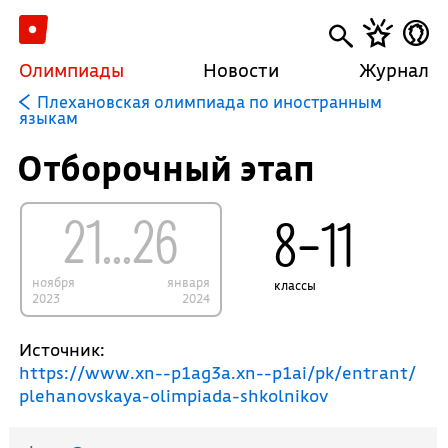
Олимпиады
Новости
Журнал
Плехановская олимпиада по иностранным
языкам
Отборочный этап
21...26
8–11
ноября
января
классы
2023
2024
Источник:
https://www.xn--p1ag3a.xn--p1ai/pk/entrant/
plehanovskaya-olimpiada-shkolnikov